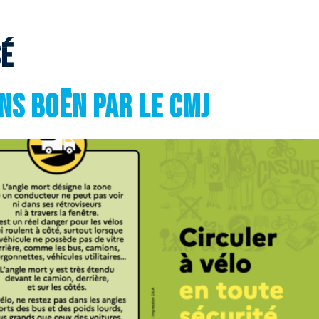
sé
ns Boën par le CMJ