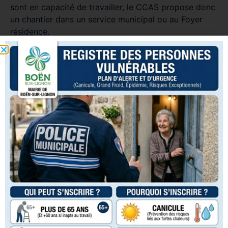
sont en capacité de travailler, le CCAS propose donc
un chantier dans un service municipal ou au Foyer
résidence.
Ce chantier est rémunéré, grâce à l’intervention de
l’association « Main d’œuvre à disposition » qui se
charge, pour le compte du CCAS de faire un contrat
de travail et des fiches de paie à l’intéressé. Ce
dernier peut donc, avec le salaire qu’il percevra,
régler directement sa dette.
De l’avis unanime des administrateurs du CCAS, c’est
un dispositif qui fonctionne bien et qui permet aussi à
certains bénéficiaires d’avoir une première
expérience de travail ou de se faire accompagner par
des structures comme le Comité Local pour l’Emploi.
Collecte de vêtements
La collecte de vêtements a lieu le 1er samedi du mois
de 10h00 à 11h00 à l’adresse suivante : 2 rue des