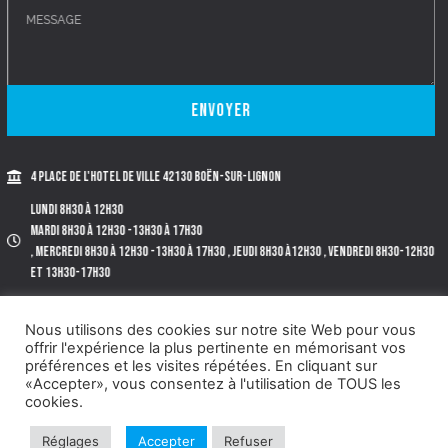
Envoyer
4 place de l'Hotel de Ville 42130 BOËN-SUR-LIGNON
Lundi 8h30 à 12h30
Mardi 8h30 à 12h30 -13h30 à 17h30
, Mercredi 8h30 à 12h30 -13h30 à 17h30 , Jeudi 8h30 à12h30 , Vendredi 8h30-12h30
et 13h30-17h30
Tél. 04.77.97.72.40.
Nous utilisons des cookies sur notre site Web pour vous
offrir l'expérience la plus pertinente en mémorisant vos
préférences et les visites répétées. En cliquant sur
«Accepter», vous consentez à l'utilisation de TOUS les
©2022 BOËN-SUR-LIGNON |
MENTIONS LÉGALES
|
PLAN DE SITE
cookies.
|
POLITIQUE DE CONFIDENTIALITÉ
| CRÉÉ PAR SITE LINE,
AGENCE WEB
À TRELINS
Réglages
Accepter
Refuser