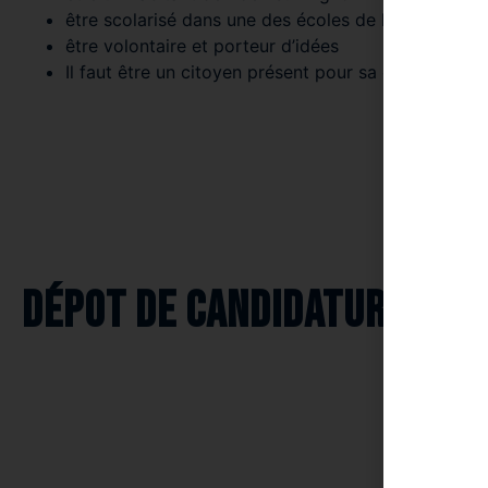
être scolarisé dans une des écoles de la commune 
être volontaire et porteur d’idées
Il faut être un citoyen présent pour sa commune e
Présenta
Régl
Dépot de candidature : du