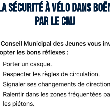
La sécurité à vélo dans Boë
par le CMJ
projets réalisés
édé à un aménagement paysager rue Alsace Lorraine, là
es du CMJ ont planté eux-mêmes l’arbre destiné à cet es
ut le monde a mis la main à la pâte !