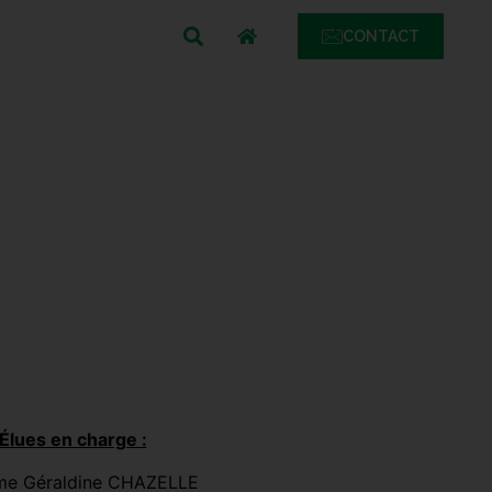
MENU
CONTACT
Élues en charge :
e Géraldine CHAZELLE