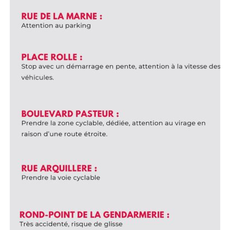
ou au collège de l’Astrée, en CM1, CM2 ou 6ème.
t ses camarades
tion du conseil municipal des jeunes (CMJ)
ement du conseil municipal des jeunes
 9 décembre 2024 au 10 janv