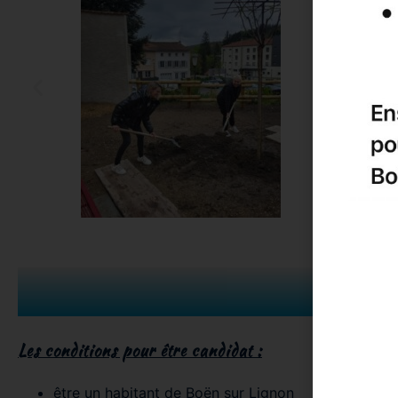
CAM
Les conditions pour être candidat :
être un habitant de Boën sur Lignon