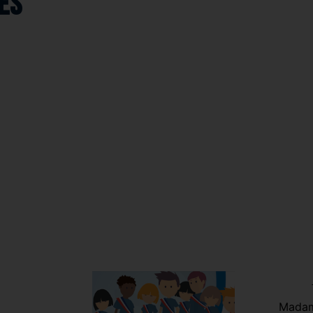
es
l municipal des jeunes
Madam