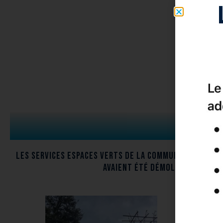
Les services Espaces Verts de la commune ont proc
avaient été démolis. Les jeun
Et to