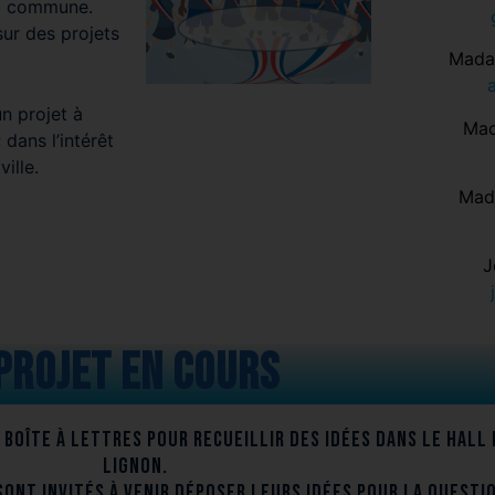
la commune.
sur des projets
Mada
n projet à
Mad
dans l’intérêt
ille.
Mad
J
projet en cours
 boîte à lettres pour recueillir des idées dans le hall 
Lignon.
sont invités à venir déposer leurs idées pour la questio