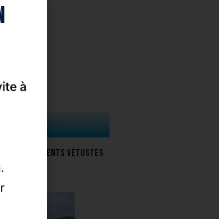
n
 où des bâtiments vétustes
pace.