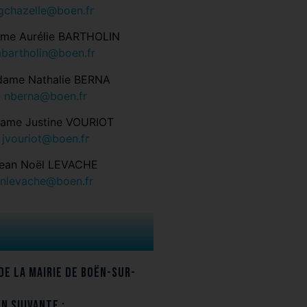
gchazelle@boen.fr
me Aurélie BARTHOLIN
abartholin@boen.fr
ame Nathalie BERNA
nberna@boen.fr
ame Justine VOURIOT
jvouriot@boen.fr
ean Noël LEVACHE
jnlevache@boen.fr
de la mairie de Boën-sur-
n suivante :