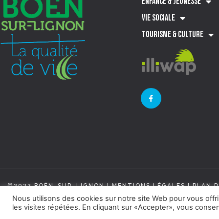
ENFANCE & JEUNESSE
VIE SOCIALE
TOURISME & CULTURE
©2022 BOËN-SUR-LIGNON |
MENTIONS LÉGALES
|
PLAN D
Nous utilisons des cookies sur notre site Web pour vous offr
les visites répétées. En cliquant sur «Accepter», vous consent