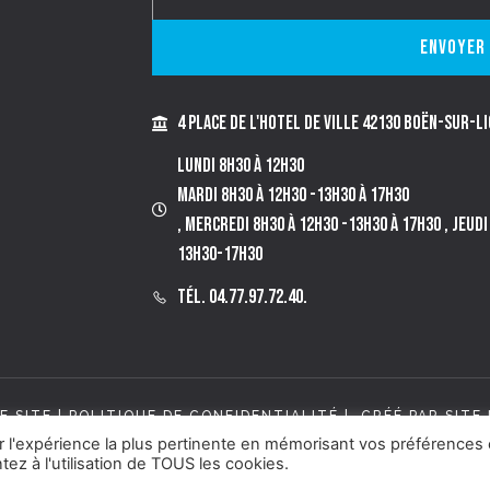
Envoyer
4 place de l'Hotel de Ville 42130 BOËN-SUR-L
Lundi 8h30 à 12h30
Mardi 8h30 à 12h30 -13h30 à 17h30
, Mercredi 8h30 à 12h30 -13h30 à 17h30 , Jeud
13h30-17h30
Tél. 04.77.97.72.40.
E SITE
|
POLITIQUE DE CONFIDENTIALITÉ
| CRÉÉ PAR SITE 
ir l'expérience la plus pertinente en mémorisant vos préférences 
ez à l'utilisation de TOUS les cookies.