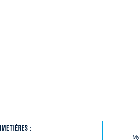
etières communaux
imetières :
My