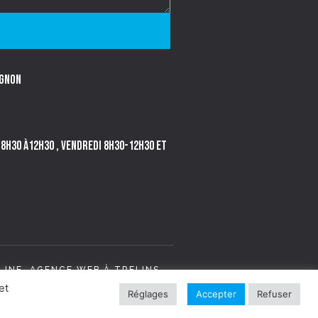
IGNON
i 8h30 à12h30 , Vendredi 8h30-12h30 et
LINE,
AGENCE WEB
À TRELINS
et
Réglages
Accepter
Refuser