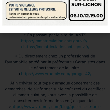
La formalité pour l’obtention d’un certificat
d’immatriculation (carte grise) s’effectue à présent de
manière totalement numérisée. Pour cela, il existe
deux options :
• En passant par le site de l’ANTS
https://immatriculation.ants.gouv.fr/-
>https://immatriculation.ants.gouv.fr/
• Ou directement chez un professionnel de
l’automobile agréé par la préfecture : Garagistes dans
le département de la Loire-
>
https://www.vroomly.com/garage-42/
Afin d’éviter tout type d’arnaque concernant ces
démarches, de s’informer sur le coût réel du certificat
d’immatriculation, vous avez la possibilité de
consulter ces informations en [ cliquant ici.-
>
https://www.vroomly.com/blog/quel-est-le-prix-