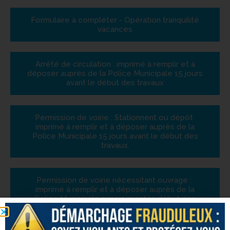
Formulaire à compléter - Opération tranquilité
vacances
Arrêté de circulation : imprimé à remplir et à
déposer auprès de la Police Municipale 15 jours
avant le début des travaux
Permission de voirie : Stationnent ou dépôt
imprimé à remplir et à déposer auprès de la
Police Municipale 15 jours avant le début des
travaux.
Permission de voirie nécessitant ouvrage :
imprimé à remplir et à déposer auprès de la
Police Municipale 2 mois avant le début des
travaux.