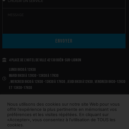
Envoyer
4 place de l'Hotel de Ville 42130 BOËN-SUR-LIGNON
Lundi 8h30 à 12h30
Mardi 8h30 à 12h30 -13h30 à 17h30
, Mercredi 8h30 à 12h30 -13h30 à 17h30 , Jeudi 8h30 à12h30 , Vendredi 8h30-12h30
et 13h30-17h30
Tél. 04.77.97.72.40.
Nous utilisons des cookies sur notre site Web pour vous
offrir l'expérience la plus pertinente en mémorisant vos
préférences et les visites répétées. En cliquant sur
«Accepter», vous consentez à l'utilisation de TOUS les
©2022 BOËN-SUR-LIGNON |
MENTIONS LÉGALES
|
PLAN DE SITE
cookies.
|
POLITIQUE DE CONFIDENTIALITÉ
| CRÉÉ PAR SITE LINE,