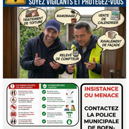
Occupation du Domaine Public : imprimé à remplir
et à déposer auprès de la Police Municipale 15
jours avant le début des travaux
Demande d'autorisation d'ouverture temporaire
d'un débit de boissons
Formulaire pour les demandes de vente au
déballage
Déclaration Chiens dangereux 1ère catégorie
Déclaration Chiens dangereux 2ème catégorie
INFO CARTE GRISE – PERMIS DE CONDUIRE