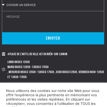
Envoyer
4 place de l'Hotel de Ville 42130 BOËN-SUR-LIGNON
Lundi 8h30 à 12h30
Mardi 8h30 à 12h30 -13h30 à 17h30
, Mercredi 8h30 à 12h30 -13h30 à 17h30 , Jeudi 8h30 à12h30 , Vendredi 8h30-12h30
et 13h30-17h30
Tél. 04.77.97.72.40.
Nous utilisons des cookies sur notre site Web pour vous
offrir l'expérience la plus pertinente en mémorisant vos
préférences et les visites répétées. En cliquant sur
«Accepter», vous consentez à l'utilisation de TOUS les
©2022 BOËN-SUR-LIGNON |
MENTIONS LÉGALES
|
PLAN DE SITE