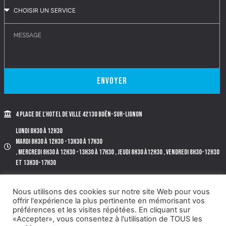
Envoyer
4 place de l'Hotel de Ville 42130 BOËN-SUR-LIGNON
Lundi 8h30 à 12h30
Mardi 8h30 à 12h30 -13h30 à 17h30
, Mercredi 8h30 à 12h30 -13h30 à 17h30 , Jeudi 8h30 à12h30 , Vendredi 8h30-12h30
et 13h30-17h30
Tél. 04.77.97.72.40.
Nous utilisons des cookies sur notre site Web pour vous
offrir l'expérience la plus pertinente en mémorisant vos
préférences et les visites répétées. En cliquant sur
«Accepter», vous consentez à l'utilisation de TOUS les
©2022 BOËN-SUR-LIGNON |
MENTIONS LÉGALES
|
PLAN DE SITE